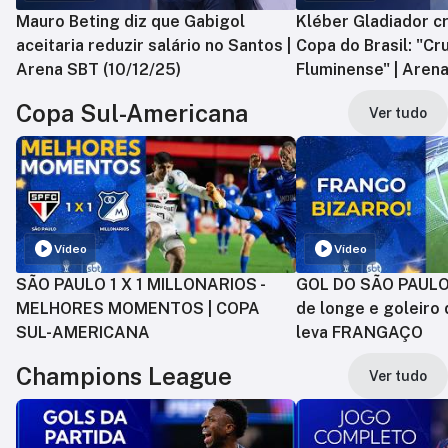
Mauro Beting diz que Gabigol
Kléber Gladiador cr
aceitaria reduzir salário no Santos |
Copa do Brasil: "Cr
Arena SBT (10/12/25)
Fluminense" | Arena
Copa Sul-Americana
Ver tudo
Vídeo
Vídeo
SÃO PAULO 1 X 1 MILLONARIOS -
GOL DO SÃO PAULO:
MELHORES MOMENTOS | COPA
de longe e goleiro 
SUL-AMERICANA
leva FRANGAÇO
Champions League
Ver tudo