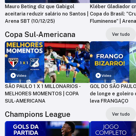
Mauro Beting diz que Gabigol
Kléber Gladiador cr
aceitaria reduzir salário no Santos |
Copa do Brasil: "Cr
Arena SBT (10/12/25)
Fluminense" | Arena
Copa Sul-Americana
Ver tudo
Vídeo
Vídeo
SÃO PAULO 1 X 1 MILLONARIOS -
GOL DO SÃO PAULO:
MELHORES MOMENTOS | COPA
de longe e goleiro 
SUL-AMERICANA
leva FRANGAÇO
Champions League
Ver tudo