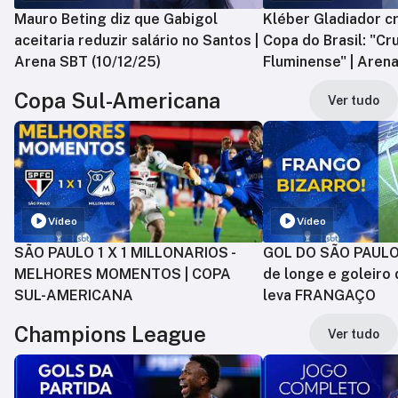
Mauro Beting diz que Gabigol
Kléber Gladiador cr
aceitaria reduzir salário no Santos |
Copa do Brasil: "Cr
Arena SBT (10/12/25)
Fluminense" | Arena
Copa Sul-Americana
Ver tudo
Vídeo
Vídeo
SÃO PAULO 1 X 1 MILLONARIOS -
GOL DO SÃO PAULO:
MELHORES MOMENTOS | COPA
de longe e goleiro 
SUL-AMERICANA
leva FRANGAÇO
Champions League
Ver tudo