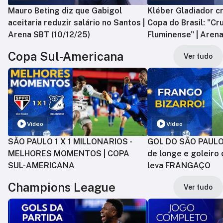
Mauro Beting diz que Gabigol
Kléber Gladiador cr
aceitaria reduzir salário no Santos |
Copa do Brasil: "Cr
Arena SBT (10/12/25)
Fluminense" | Arena
Copa Sul-Americana
Ver tudo
Vídeo
Vídeo
SÃO PAULO 1 X 1 MILLONARIOS -
GOL DO SÃO PAULO:
MELHORES MOMENTOS | COPA
de longe e goleiro 
SUL-AMERICANA
leva FRANGAÇO
Champions League
Ver tudo