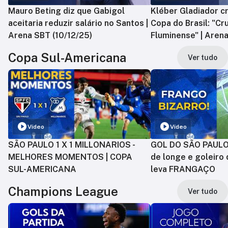
Mauro Beting diz que Gabigol
Kléber Gladiador cr
aceitaria reduzir salário no Santos |
Copa do Brasil: "Cr
Arena SBT (10/12/25)
Fluminense" | Arena
Copa Sul-Americana
Ver tudo
Vídeo
Vídeo
SÃO PAULO 1 X 1 MILLONARIOS -
GOL DO SÃO PAULO:
MELHORES MOMENTOS | COPA
de longe e goleiro 
SUL-AMERICANA
leva FRANGAÇO
Champions League
Ver tudo