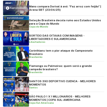
Mano compara Dorival à avó: “Faz arroz com feijão" |
Reproduzindo
Arena SBT (23/04/25)
Seleção Brasileira decola rumo aos Estados Unidos
para a Copa do Mundo
Copa do Mundo
SORTEIO DAS OITAVAS COM IMAGENS -
LIBERTADORES E SULAMERICANA
Libertadores
Corinthians tem o pior ataque do Campeonato
Brasileiro
Brasileirão
Flamengo ou Palmeiras: quem será o grande
campeão brasileiro?
Brasileirão
SANTOS 3X0 DEPORTIVO CUENCA - MELHORES
MOMENTOS
Santos
SÃO PAULO 1 X 1 MILLONARIOS - MELHORES
MOMENTOS | COPA SUL-AMERICANA
Copa Sul-Americana