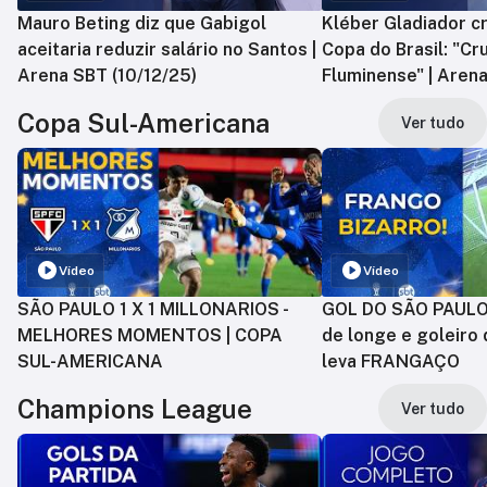
Mauro Beting diz que Gabigol
Kléber Gladiador cr
aceitaria reduzir salário no Santos |
Copa do Brasil: "Cr
Arena SBT (10/12/25)
Fluminense" | Arena
Copa Sul-Americana
Ver tudo
Vídeo
Vídeo
SÃO PAULO 1 X 1 MILLONARIOS -
GOL DO SÃO PAULO:
MELHORES MOMENTOS | COPA
de longe e goleiro 
SUL-AMERICANA
leva FRANGAÇO
Champions League
Ver tudo