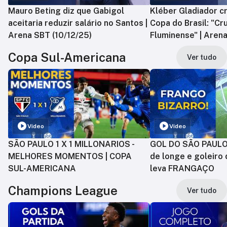
Mauro Beting diz que Gabigol
Kléber Gladiador cr
aceitaria reduzir salário no Santos |
Copa do Brasil: "Cr
Arena SBT (10/12/25)
Fluminense" | Arena
Copa Sul-Americana
Ver tudo
Vídeo
Vídeo
SÃO PAULO 1 X 1 MILLONARIOS -
GOL DO SÃO PAULO:
MELHORES MOMENTOS | COPA
de longe e goleiro 
SUL-AMERICANA
leva FRANGAÇO
Champions League
Ver tudo