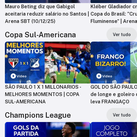
Mauro Beting diz que Gabigol
Kléber Gladiador cr
aceitaria reduzir salário no Santos |
Copa do Brasil: "Cr
Arena SBT (10/12/25)
Fluminense" | Arena
Copa Sul-Americana
Ver tudo
Vídeo
Vídeo
SÃO PAULO 1 X 1 MILLONARIOS -
GOL DO SÃO PAULO:
MELHORES MOMENTOS | COPA
de longe e goleiro 
SUL-AMERICANA
leva FRANGAÇO
Champions League
Ver tudo