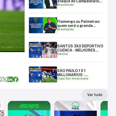
ataque do Campeonato
Brasileirão
Brasileiro
Flamengo ou Palmeiras:
quem será o grande
Brasileirão
campeão brasileiro?
SANTOS 3X0 DEPORTIVO
CUENCA - MELHORES
Santos
MOMENTOS
SÃO PAULO 1 X 1
MILLONARIOS -
Copa Sul-Americana
MELHORES MOMENTOS |
COPA SUL-AMERICANA
Ver tudo