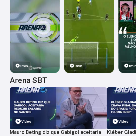
1min
1min
1mi
Arena SBT
Vídeo
Vídeo
Mauro Beting diz que Gabigol aceitaria
Kléber Gladi