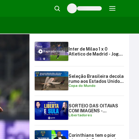
Inter de Milao 1 x 0
Reproduzindo
Atletico de Madrid - Jogo
completo
Seleção Brasileira decola
rumo aos Estados Unidos
Copa do Mundo
para a Copa do Mundo
SORTEIO DAS OITAVAS
COM IMAGENS -
Libertadores
LIBERTADORES E
SULAMERICANA
Corinthians tem o pior