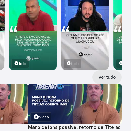
1min
1min
1min
Ver tudo
Vídeo
Mano detona possível retorno de Tite ao