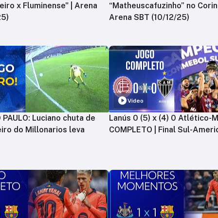
zeiro x Fluminense" | Arena
“Matheuscafuzinho” no Corint
25)
Arena SBT (10/12/25)
Vídeo
PAULO: Luciano chuta de
Lanús 0 (5) x (4) 0 Atlético-
iro do Millonarios leva
COMPLETO | Final Sul-Ameri