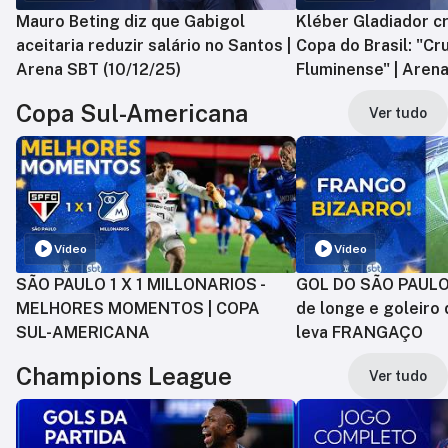
Mauro Beting diz que Gabigol
Kléber Gladiador cr
aceitaria reduzir salário no Santos |
Copa do Brasil: "Cr
Arena SBT (10/12/25)
Fluminense" | Arena
Copa Sul-Americana
Ver tudo
Vídeo
Vídeo
SÃO PAULO 1 X 1 MILLONARIOS -
GOL DO SÃO PAULO:
MELHORES MOMENTOS | COPA
de longe e goleiro 
SUL-AMERICANA
leva FRANGAÇO
Champions League
Ver tudo