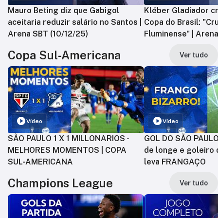
Mauro Beting diz que Gabigol
Kléber Gladiador cr
aceitaria reduzir salário no Santos |
Copa do Brasil: "Cr
Arena SBT (10/12/25)
Fluminense" | Arena
Copa Sul-Americana
Ver tudo
Vídeo
Vídeo
SÃO PAULO 1 X 1 MILLONARIOS -
GOL DO SÃO PAULO:
MELHORES MOMENTOS | COPA
de longe e goleiro 
SUL-AMERICANA
leva FRANGAÇO
Champions League
Ver tudo