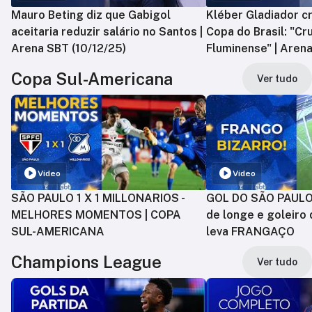
Mauro Beting diz que Gabigol
Kléber Gladiador cr
aceitaria reduzir salário no Santos |
Copa do Brasil: "Cr
Arena SBT (10/12/25)
Fluminense" | Arena
Copa Sul-Americana
Ver tudo
Vídeo
Vídeo
SÃO PAULO 1 X 1 MILLONARIOS -
GOL DO SÃO PAULO:
MELHORES MOMENTOS | COPA
de longe e goleiro 
SUL-AMERICANA
leva FRANGAÇO
Champions League
Ver tudo