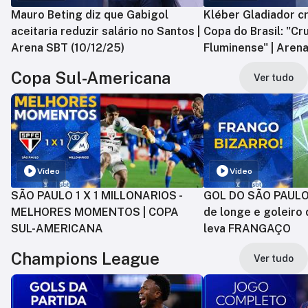
Mauro Beting diz que Gabigol
Kléber Gladiador cr
aceitaria reduzir salário no Santos |
Copa do Brasil: "Cr
Arena SBT (10/12/25)
Fluminense" | Arena
Copa Sul-Americana
Ver tudo
Vídeo
Vídeo
SÃO PAULO 1 X 1 MILLONARIOS -
GOL DO SÃO PAULO:
MELHORES MOMENTOS | COPA
de longe e goleiro 
SUL-AMERICANA
leva FRANGAÇO
Champions League
Ver tudo