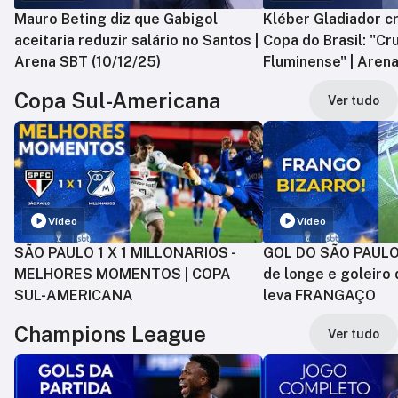
Mauro Beting diz que Gabigol
Kléber Gladiador cr
aceitaria reduzir salário no Santos |
Copa do Brasil: "Cr
Arena SBT (10/12/25)
Fluminense" | Arena
Copa Sul-Americana
Ver tudo
Vídeo
Vídeo
SÃO PAULO 1 X 1 MILLONARIOS -
GOL DO SÃO PAULO:
MELHORES MOMENTOS | COPA
de longe e goleiro 
SUL-AMERICANA
leva FRANGAÇO
Champions League
Ver tudo