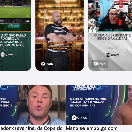
n
1min
1min
Vídeo
ador crava final da Copa do
Mano se empolga com