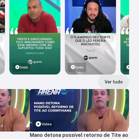
1min
1min
1min
Ver tudo
Vídeo
Mano detona possível retorno de Tite ao