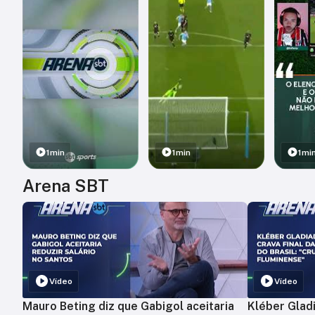
1min
1min
1mi
Arena SBT
Vídeo
Vídeo
Mauro Beting diz que Gabigol aceitaria
Kléber Gladi