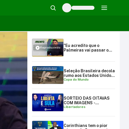
"Eu acredito que o
Reproduzindo
Palmeiras vai passar o
Botafogo", opina Cicinho |
Arena SBT (16/09/24)
Seleção Brasileira decola
rumo aos Estados Unidos
Copa do Mundo
para a Copa do Mundo
SORTEIO DAS OITAVAS
COM IMAGENS -
Libertadores
LIBERTADORES E
SULAMERICANA
Corinthians tem o pior