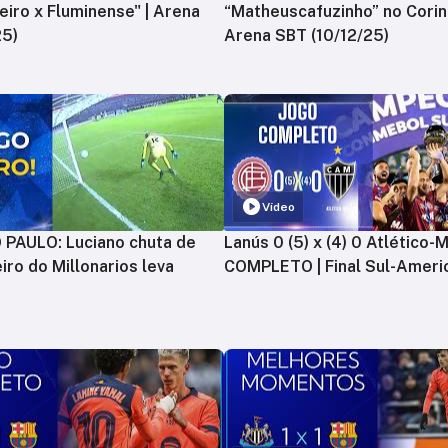
zeiro x Fluminense" | Arena
“Matheuscafuzinho” no Corint
25)
Arena SBT (10/12/25)
Vídeo
PAULO: Luciano chuta de
Lanús 0 (5) x (4) 0 Atlético-
iro do Millonarios leva
COMPLETO | Final Sul-Ameri