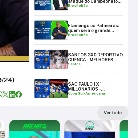
ataque do Campeonato
Brasileirão
Brasileiro
Flamengo ou Palmeiras:
quem será o grande
Brasileirão
campeão brasileiro?
SANTOS 3X0 DEPORTIVO
CUENCA - MELHORES
Santos
MOMENTOS
9/24)
SÃO PAULO 1 X 1
MILLONARIOS -
Copa Sul-Americana
MELHORES MOMENTOS |
COPA SUL-AMERICANA
Ver tudo