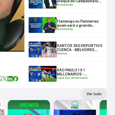
ataque do Campeonato
Brasileirão
Brasileiro
Flamengo ou Palmeiras:
quem será o grande
Brasileirão
campeão brasileiro?
SANTOS 3X0 DEPORTIVO
CUENCA - MELHORES
Santos
MOMENTOS
SÃO PAULO 1 X 1
MILLONARIOS -
Copa Sul-Americana
MELHORES MOMENTOS |
COPA SUL-AMERICANA
Ver tudo