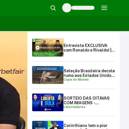
Entrevista EXCLUSIVA
Reproduzindo
com Ronaldo e Rivaldo! |
SBT Sports (16/06/24)
Seleção Brasileira decola
rumo aos Estados Unidos
Copa do Mundo
para a Copa do Mundo
SORTEIO DAS OITAVAS
COM IMAGENS -
Libertadores
LIBERTADORES E
SULAMERICANA
Corinthians tem o pior