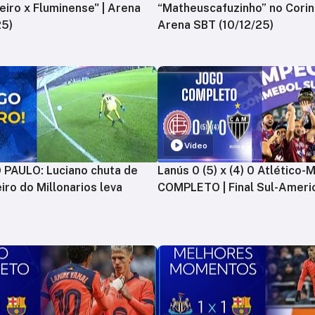
zeiro x Fluminense" | Arena
“Matheuscafuzinho” no Corint
25)
Arena SBT (10/12/25)
Vídeo
PAULO: Luciano chuta de
Lanús 0 (5) x (4) 0 Atlético-
iro do Millonarios leva
COMPLETO | Final Sul-Ameri