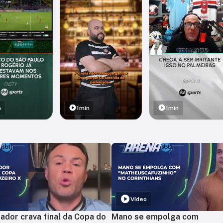
n
1min
1min
Vídeo
ador crava final da Copa do
Mano se empolga com