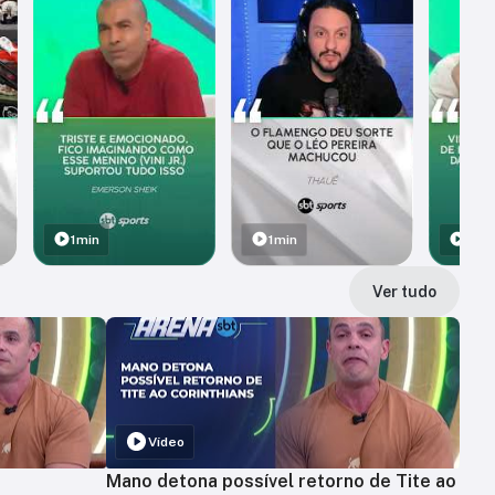
1min
1min
1min
Ver tudo
Vídeo
Mano detona possível retorno de Tite ao