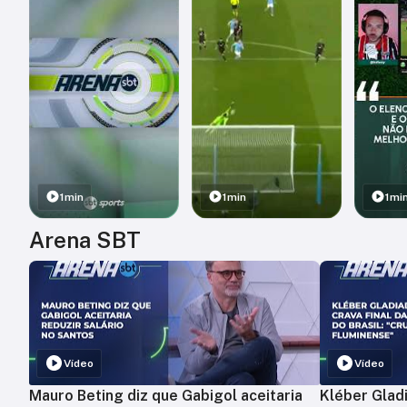
1min
1min
1mi
Arena SBT
Vídeo
Vídeo
Mauro Beting diz que Gabigol aceitaria
Kléber Gladi