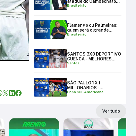
ataque do Campeonato
Brasileirão
Brasileiro
Flamengo ou Palmeiras:
quem será o grande
Brasileirão
campeão brasileiro?
SANTOS 3X0 DEPORTIVO
CUENCA - MELHORES
Santos
MOMENTOS
SÃO PAULO 1 X 1
MILLONARIOS -
Copa Sul-Americana
MELHORES MOMENTOS |
COPA SUL-AMERICANA
Ver tudo