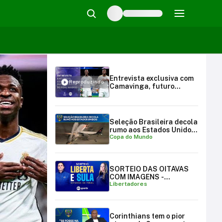
Entrevista exclusiva com
Reproduzindo
Camavinga, futuro
craque do Real Madrid
Seleção Brasileira decola
rumo aos Estados Unidos
Copa do Mundo
para a Copa do Mundo
SORTEIO DAS OITAVAS
COM IMAGENS -
Libertadores
LIBERTADORES E
SULAMERICANA
Corinthians tem o pior