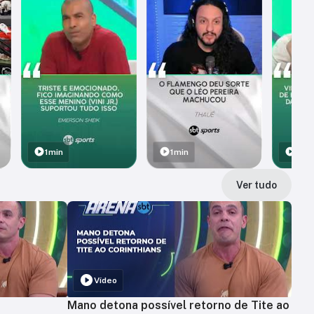
1min
1min
1min
Ver tudo
Vídeo
Mano detona possível retorno de Tite ao