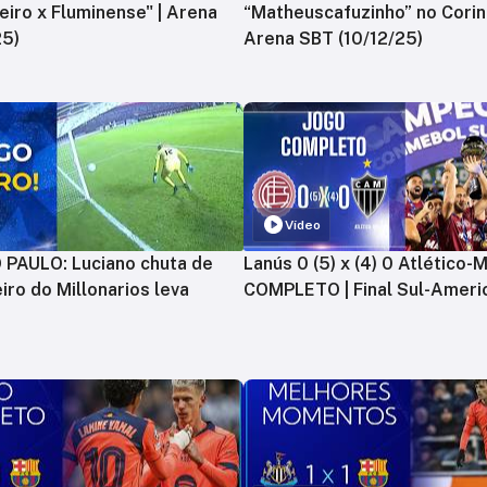
zeiro x Fluminense" | Arena
“Matheuscafuzinho” no Corint
25)
Arena SBT (10/12/25)
Vídeo
PAULO: Luciano chuta de
Lanús 0 (5) x (4) 0 Atlético-
iro do Millonarios leva
COMPLETO | Final Sul-Ameri