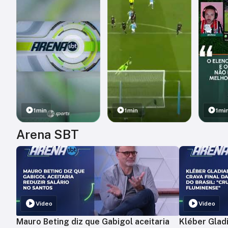
1min
1min
1mi
Arena SBT
Vídeo
Vídeo
Mauro Beting diz que Gabigol aceitaria
Kléber Gladi