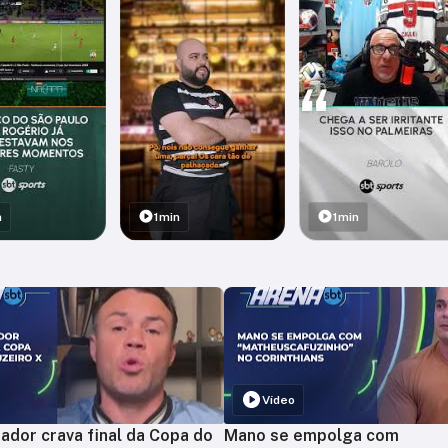
n
1min
1min
Vídeo
ador crava final da Copa do
Mano se empolga com