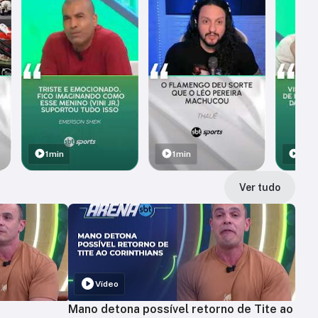
1min
1min
1min
Ver tudo
Vídeo
Mano detona possível retorno de Tite ao