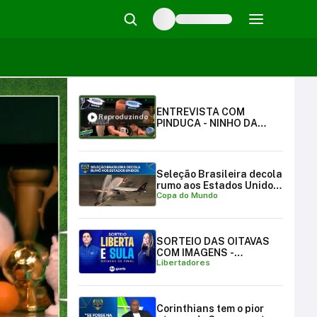
ENTREVISTA COM
Reproduzindo
PINDUCA - NINHO DA
CORUJA EP. 24 - 2ª
TEMPORADA
Seleção Brasileira decola
rumo aos Estados Unidos
Copa do Mundo
para a Copa do Mundo
SORTEIO DAS OITAVAS
COM IMAGENS -
Libertadores
LIBERTADORES E
SULAMERICANA
Corinthians tem o pior