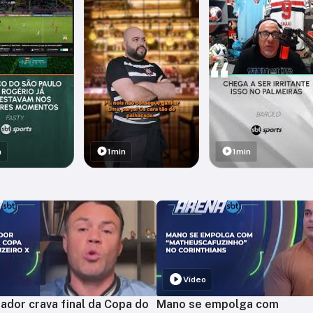
n
1min
1min
Vídeo
ador crava final da Copa do
Mano se empolga com