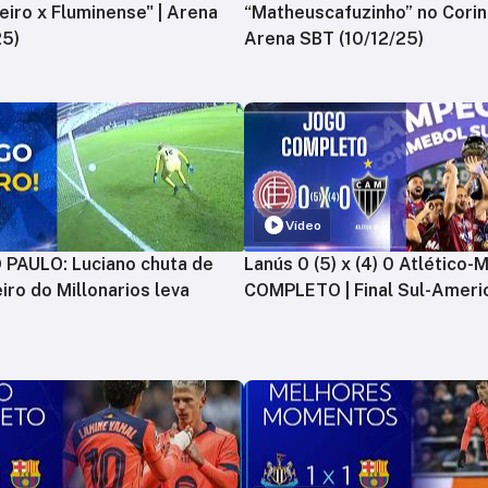
zeiro x Fluminense" | Arena
“Matheuscafuzinho” no Corint
25)
Arena SBT (10/12/25)
Vídeo
PAULO: Luciano chuta de
Lanús 0 (5) x (4) 0 Atlético-
iro do Millonarios leva
COMPLETO | Final Sul-Ameri