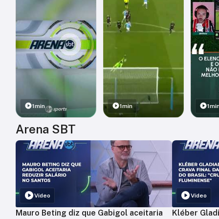
1min
1min
1mi
Arena SBT
Vídeo
Vídeo
Mauro Beting diz que Gabigol aceitaria
Kléber Gladi