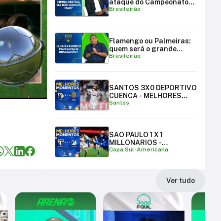
ataque do Campeonato
Brasileirão
Brasileiro
Flamengo ou Palmeiras:
quem será o grande
Brasileirão
campeão brasileiro?
SANTOS 3X0 DEPORTIVO
CUENCA - MELHORES
Santos
MOMENTOS
SÃO PAULO 1 X 1
MILLONARIOS -
Copa Sul-Americana
MELHORES MOMENTOS |
COPA SUL-AMERICANA
Ver tudo