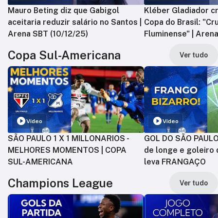
Mauro Beting diz que Gabigol
Kléber Gladiador cr
aceitaria reduzir salário no Santos |
Copa do Brasil: "Cr
Arena SBT (10/12/25)
Fluminense" | Arena
Copa Sul-Americana
Ver tudo
Vídeo
Vídeo
SÃO PAULO 1 X 1 MILLONARIOS -
GOL DO SÃO PAULO:
MELHORES MOMENTOS | COPA
de longe e goleiro 
SUL-AMERICANA
leva FRANGAÇO
Champions League
Ver tudo