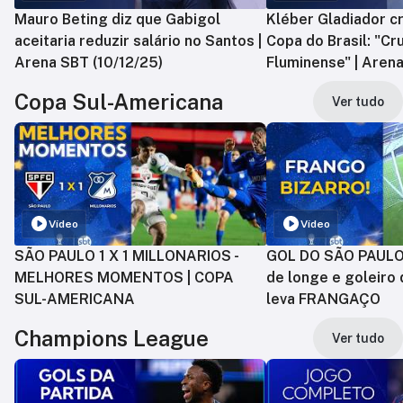
Mauro Beting diz que Gabigol
Kléber Gladiador cr
aceitaria reduzir salário no Santos |
Copa do Brasil: "Cr
Arena SBT (10/12/25)
Fluminense" | Arena
Copa Sul-Americana
Ver tudo
Vídeo
Vídeo
SÃO PAULO 1 X 1 MILLONARIOS -
GOL DO SÃO PAULO:
MELHORES MOMENTOS | COPA
de longe e goleiro 
SUL-AMERICANA
leva FRANGAÇO
Champions League
Ver tudo