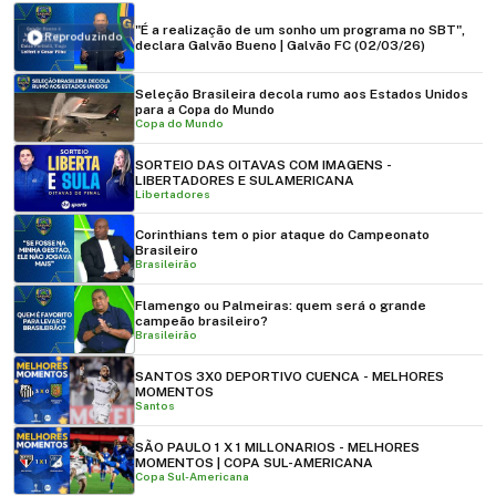
"É a realização de um sonho um programa no SBT",
Reproduzindo
declara Galvão Bueno | Galvão FC (02/03/26)
Seleção Brasileira decola rumo aos Estados Unidos
para a Copa do Mundo
Copa do Mundo
SORTEIO DAS OITAVAS COM IMAGENS -
LIBERTADORES E SULAMERICANA
Libertadores
Corinthians tem o pior ataque do Campeonato
Brasileiro
Brasileirão
Flamengo ou Palmeiras: quem será o grande
campeão brasileiro?
Brasileirão
SANTOS 3X0 DEPORTIVO CUENCA - MELHORES
MOMENTOS
Santos
SÃO PAULO 1 X 1 MILLONARIOS - MELHORES
MOMENTOS | COPA SUL-AMERICANA
Copa Sul-Americana