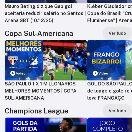
Mauro Beting diz que Gabigol
Kléber Gladiador cr
aceitaria reduzir salário no Santos |
Copa do Brasil: "Cr
Arena SBT (10/12/25)
Fluminense" | Arena
Copa Sul-Americana
Ver tudo
Vídeo
Vídeo
SÃO PAULO 1 X 1 MILLONARIOS -
GOL DO SÃO PAULO:
MELHORES MOMENTOS | COPA
de longe e goleiro 
SUL-AMERICANA
leva FRANGAÇO
Champions League
Ver tudo