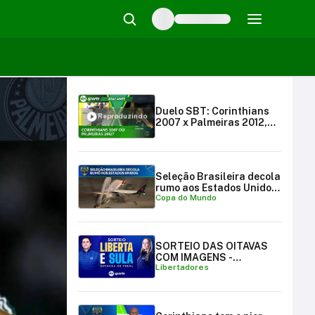
Duelo SBT: Corinthians
Reproduzindo
2007 x Palmeiras 2012,
qual rebaixado é melhor?
| SBT Sports (03/09/23)
Seleção Brasileira decola
rumo aos Estados Unidos
Copa do Mundo
para a Copa do Mundo
SORTEIO DAS OITAVAS
COM IMAGENS -
Libertadores
LIBERTADORES E
SULAMERICANA