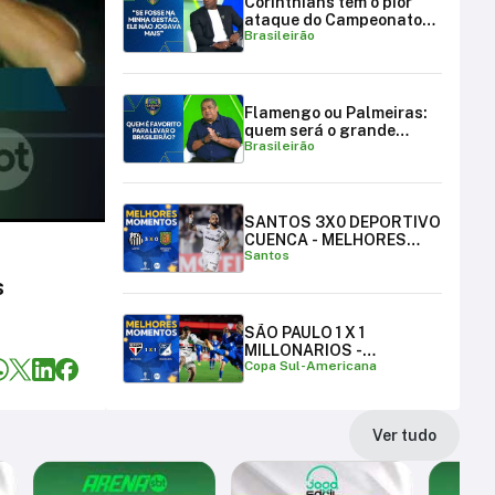
Corinthians tem o pior
ataque do Campeonato
Brasileirão
Brasileiro
Flamengo ou Palmeiras:
quem será o grande
Brasileirão
campeão brasileiro?
SANTOS 3X0 DEPORTIVO
CUENCA - MELHORES
Santos
MOMENTOS
s
SÃO PAULO 1 X 1
MILLONARIOS -
Copa Sul-Americana
MELHORES MOMENTOS |
COPA SUL-AMERICANA
Ver tudo