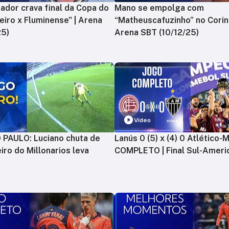
ador crava final da Copa do
Mano se empolga com
zeiro x Fluminense" | Arena
“Matheuscafuzinho” no Corint
25)
Arena SBT (10/12/25)
Vídeo
PAULO: Luciano chuta de
Lanús 0 (5) x (4) 0 Atlético-
iro do Millonarios leva
COMPLETO | Final Sul-Ameri