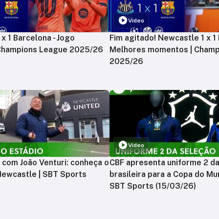
Vídeo
x 1 Barcelona - Jogo
Fim agitado! Newcastle 1 x 1 
 Champions League 2025/26
Melhores momentos | Champ
2025/26
Vídeo
 com João Venturi: conheça o
CBF apresenta uniforme 2 d
Newcastle | SBT Sports
brasileira para a Copa do Mu
SBT Sports (15/03/26)