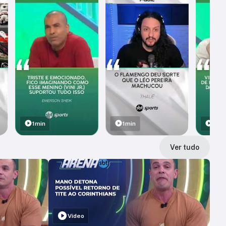
1min
1min
1min
Ver tudo
Vídeo