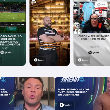
n
1min
1min
Vídeo