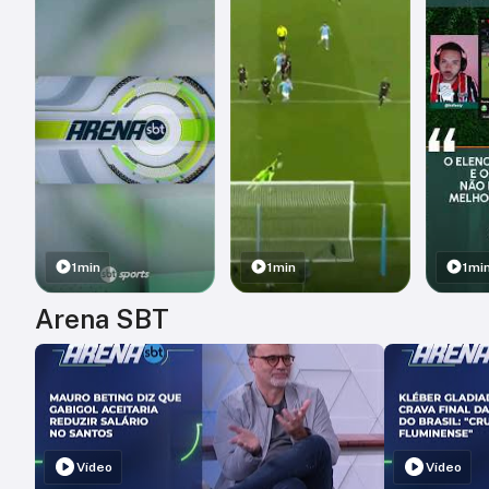
1min
1min
1mi
Arena SBT
Vídeo
Vídeo