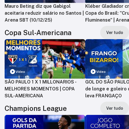
Mauro Beting diz que Gabigol
Kléber Gladiador cr
aceitaria reduzir salário no Santos |
Copa do Brasil: "Cr
Arena SBT (10/12/25)
Fluminense" | Arena
Copa Sul-Americana
Ver tudo
Vídeo
Vídeo
SÃO PAULO 1 X 1 MILLONARIOS -
GOL DO SÃO PAULO:
MELHORES MOMENTOS | COPA
de longe e goleiro 
SUL-AMERICANA
leva FRANGAÇO
Champions League
Ver tudo