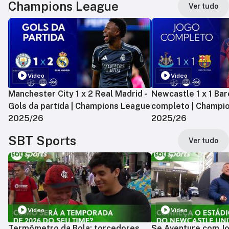
Champions League
Ver tudo
Vídeo
Vídeo
Manchester City 1 x 2 Real Madrid -
Newcastle 1 x 1 Bar
Gols da partida | Champions League
completo | Champi
2025/26
2025/26
SBT Sports
Ver tudo
Vídeo
Vídeo
Termômetro da Bola: torcedores
Se Aventure com Jo