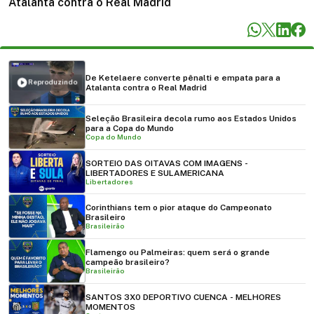
Atalanta contra o Real Madrid
De Ketelaere converte pênalti e empata para a
Reproduzindo
Atalanta contra o Real Madrid
Seleção Brasileira decola rumo aos Estados Unidos
para a Copa do Mundo
Copa do Mundo
SORTEIO DAS OITAVAS COM IMAGENS -
LIBERTADORES E SULAMERICANA
Libertadores
Corinthians tem o pior ataque do Campeonato
Brasileiro
Brasileirão
Flamengo ou Palmeiras: quem será o grande
campeão brasileiro?
Brasileirão
SANTOS 3X0 DEPORTIVO CUENCA - MELHORES
MOMENTOS