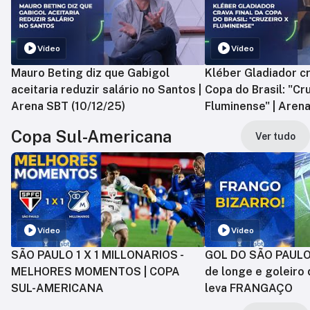
Vídeo
Vídeo
Mauro Beting diz que Gabigol
Kléber Gladiador cr
aceitaria reduzir salário no Santos |
Copa do Brasil: "Cr
Arena SBT (10/12/25)
Fluminense" | Arena
Copa Sul-Americana
Ver tudo
Vídeo
Vídeo
SÃO PAULO 1 X 1 MILLONARIOS -
GOL DO SÃO PAULO:
MELHORES MOMENTOS | COPA
de longe e goleiro 
SUL-AMERICANA
leva FRANGAÇO