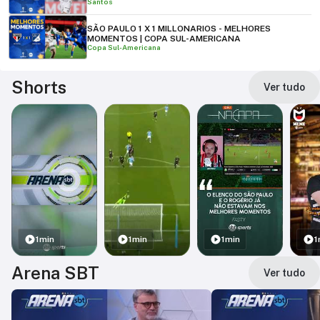
Santos
SÃO PAULO 1 X 1 MILLONARIOS - MELHORES
MOMENTOS | COPA SUL-AMERICANA
Copa Sul-Americana
Shorts
Ver tudo
1min
1min
1min
1
Arena SBT
Ver tudo