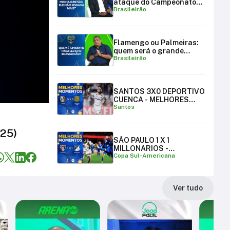
ataque do Campeonato
Brasileirão
Brasileiro
Flamengo ou Palmeiras:
quem será o grande
Brasileirão
campeão brasileiro?
SANTOS 3X0 DEPORTIVO
CUENCA - MELHORES
Santos
MOMENTOS
/25)
SÃO PAULO 1 X 1
MILLONARIOS -
Copa Sul-Americana
MELHORES MOMENTOS |
COPA SUL-AMERICANA
Ver tudo