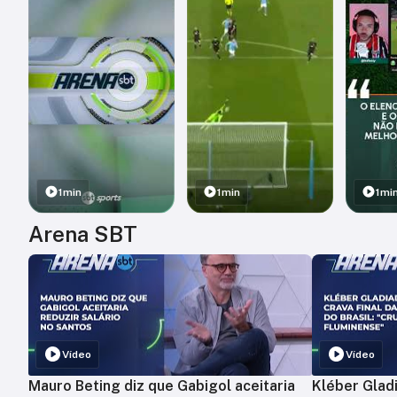
1min
1min
1mi
Arena SBT
Vídeo
Vídeo
Mauro Beting diz que Gabigol aceitaria
Kléber Gladi