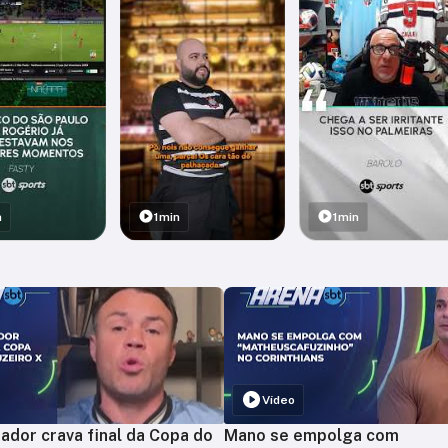
n
1min
1min
Vídeo
ador crava final da Copa do
Mano se empolga com