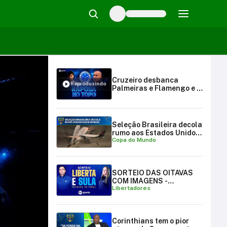
Cruzeiro desbanca
Reproduzindo
Palmeiras e Flamengo e é
líder do Brasileirão | SBT
Sports (27/07/25)
Seleção Brasileira decola
rumo aos Estados Unidos
Copa do Mundo
para a Copa do Mundo
SORTEIO DAS OITAVAS
COM IMAGENS -
Libertadores
LIBERTADORES E
SULAMERICANA
Corinthians tem o pior