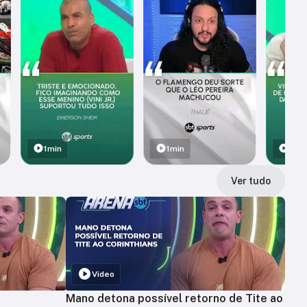
1min
1min
1min
Ver tudo
Vídeo
Mano detona possível retorno de Tite ao