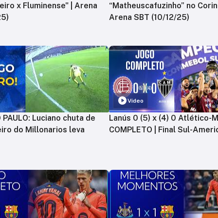
zeiro x Fluminense" | Arena
“Matheuscafuzinho” no Corint
25)
Arena SBT (10/12/25)
Vídeo
PAULO: Luciano chuta de
Lanús 0 (5) x (4) 0 Atlético-
iro do Millonarios leva
COMPLETO | Final Sul-Ameri