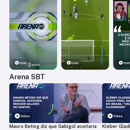
1min
1min
1mi
Arena SBT
Vídeo
Vídeo
Mauro Beting diz que Gabigol aceitaria
Kléber Gladi