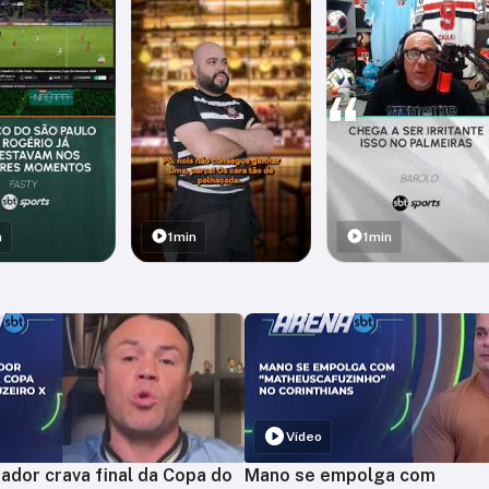
n
1min
1min
Vídeo
ador crava final da Copa do
Mano se empolga com