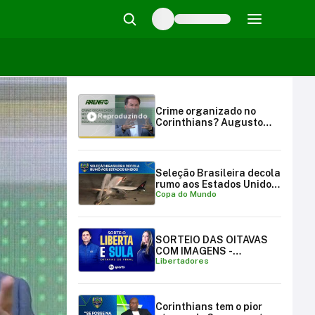
Crime organizado no
Reproduzindo
Corinthians? Augusto
Melo rebate acusações |
Arena SBT (10/02/25)
Seleção Brasileira decola
rumo aos Estados Unidos
Copa do Mundo
para a Copa do Mundo
SORTEIO DAS OITAVAS
COM IMAGENS -
Libertadores
LIBERTADORES E
SULAMERICANA
Corinthians tem o pior