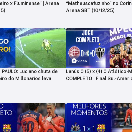
zeiro x Fluminense" | Arena
“Matheuscafuzinho” no Corint
25)
Arena SBT (10/12/25)
Vídeo
PAULO: Luciano chuta de
Lanús 0 (5) x (4) 0 Atlético-
iro do Millonarios leva
COMPLETO | Final Sul-Ameri