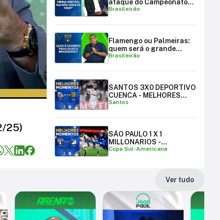
ataque do Campeonato
Brasileirão
Brasileiro
Flamengo ou Palmeiras:
quem será o grande
Brasileirão
campeão brasileiro?
SANTOS 3X0 DEPORTIVO
CUENCA - MELHORES
Santos
MOMENTOS
2/25)
SÃO PAULO 1 X 1
MILLONARIOS -
Copa Sul-Americana
MELHORES MOMENTOS |
COPA SUL-AMERICANA
Ver tudo