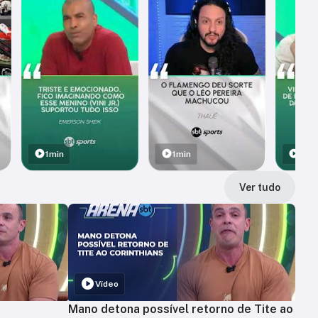
1min
1min
1min
Ver tudo
Vídeo
Mano detona possível retorno de Tite ao