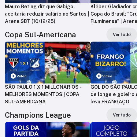
Mauro Beting diz que Gabigol
Kléber Gladiador cr
aceitaria reduzir salário no Santos |
Copa do Brasil: "Cr
Arena SBT (10/12/25)
Fluminense" | Arena
Copa Sul-Americana
Ver tudo
Vídeo
Vídeo
SÃO PAULO 1 X 1 MILLONARIOS -
GOL DO SÃO PAULO:
MELHORES MOMENTOS | COPA
de longe e goleiro 
SUL-AMERICANA
leva FRANGAÇO
Champions League
Ver tudo