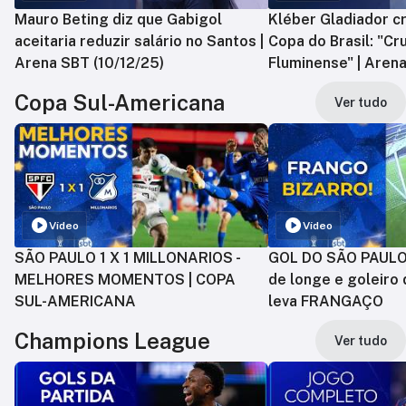
Mauro Beting diz que Gabigol
Kléber Gladiador cr
aceitaria reduzir salário no Santos |
Copa do Brasil: "Cr
Arena SBT (10/12/25)
Fluminense" | Arena
Copa Sul-Americana
Ver tudo
Vídeo
Vídeo
SÃO PAULO 1 X 1 MILLONARIOS -
GOL DO SÃO PAULO:
MELHORES MOMENTOS | COPA
de longe e goleiro 
SUL-AMERICANA
leva FRANGAÇO
Champions League
Ver tudo