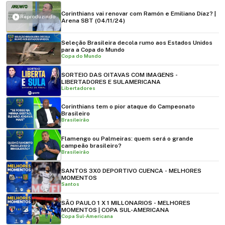
Corinthians vai renovar com Ramón e Emiliano Díaz? |
Reproduzindo
Arena SBT (04/11/24)
Seleção Brasileira decola rumo aos Estados Unidos
para a Copa do Mundo
Copa do Mundo
SORTEIO DAS OITAVAS COM IMAGENS -
LIBERTADORES E SULAMERICANA
Libertadores
Corinthians tem o pior ataque do Campeonato
Brasileiro
Brasileirão
Flamengo ou Palmeiras: quem será o grande
campeão brasileiro?
Brasileirão
SANTOS 3X0 DEPORTIVO CUENCA - MELHORES
MOMENTOS
Santos
SÃO PAULO 1 X 1 MILLONARIOS - MELHORES
MOMENTOS | COPA SUL-AMERICANA
Copa Sul-Americana