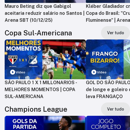
Mauro Beting diz que Gabigol
Kléber Gladiador cr
aceitaria reduzir salário no Santos |
Copa do Brasil: "Cr
Arena SBT (10/12/25)
Fluminense" | Arena
Copa Sul-Americana
Ver tudo
Vídeo
Vídeo
SÃO PAULO 1 X 1 MILLONARIOS -
GOL DO SÃO PAULO:
MELHORES MOMENTOS | COPA
de longe e goleiro 
SUL-AMERICANA
leva FRANGAÇO
Champions League
Ver tudo