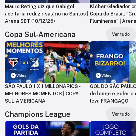
Mauro Beting diz que Gabigol
Kléber Gladiador cr
aceitaria reduzir salário no Santos |
Copa do Brasil: "Cr
Arena SBT (10/12/25)
Fluminense" | Arena
Copa Sul-Americana
Ver tudo
Vídeo
Vídeo
SÃO PAULO 1 X 1 MILLONARIOS -
GOL DO SÃO PAULO:
MELHORES MOMENTOS | COPA
de longe e goleiro 
SUL-AMERICANA
leva FRANGAÇO
Champions League
Ver tudo