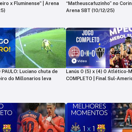
zeiro x Fluminense" | Arena
“Matheuscafuzinho” no Corint
25)
Arena SBT (10/12/25)
Vídeo
PAULO: Luciano chuta de
Lanús 0 (5) x (4) 0 Atlético-
iro do Millonarios leva
COMPLETO | Final Sul-Ameri