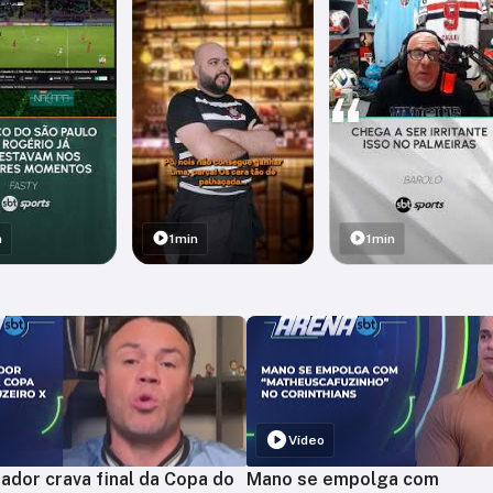
n
1min
1min
Vídeo
ador crava final da Copa do
Mano se empolga com