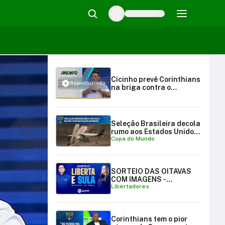
Cicinho prevê Corinthians
Reproduzindo
na briga contra o
rebaixamento em 2024 |
Arena SBT (22/04/24)
Seleção Brasileira decola
rumo aos Estados Unidos
Copa do Mundo
para a Copa do Mundo
SORTEIO DAS OITAVAS
COM IMAGENS -
Libertadores
LIBERTADORES E
SULAMERICANA
Corinthians tem o pior