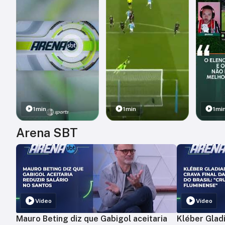
1min
1min
1mi
Arena SBT
Vídeo
Vídeo
Mauro Beting diz que Gabigol aceitaria
Kléber Gladi