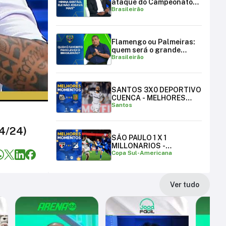
ataque do Campeonato
Brasileirão
Brasileiro
Flamengo ou Palmeiras:
quem será o grande
Brasileirão
campeão brasileiro?
SANTOS 3X0 DEPORTIVO
CUENCA - MELHORES
Santos
MOMENTOS
04/24)
SÃO PAULO 1 X 1
MILLONARIOS -
Copa Sul-Americana
MELHORES MOMENTOS |
COPA SUL-AMERICANA
Ver tudo