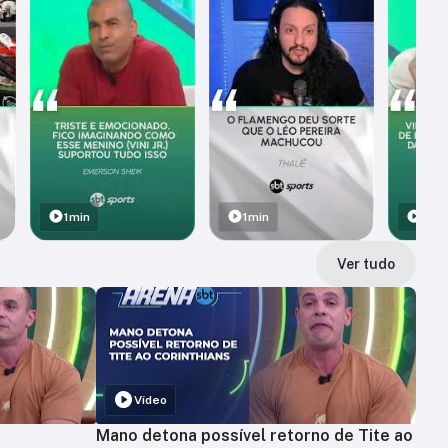
1min
1min
1min
Ver tudo
Vídeo
Mano detona possível retorno de Tite ao