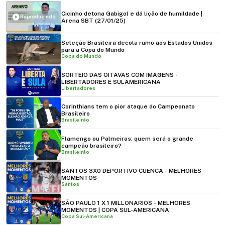
Cicinho detona Gabigol e dá lição de humildade |
Reproduzindo
Arena SBT (27/01/25)
Seleção Brasileira decola rumo aos Estados Unidos
para a Copa do Mundo
Copa do Mundo
SORTEIO DAS OITAVAS COM IMAGENS -
LIBERTADORES E SULAMERICANA
Libertadores
Corinthians tem o pior ataque do Campeonato
Brasileiro
Brasileirão
Flamengo ou Palmeiras: quem será o grande
campeão brasileiro?
Brasileirão
SANTOS 3X0 DEPORTIVO CUENCA - MELHORES
MOMENTOS
Santos
SÃO PAULO 1 X 1 MILLONARIOS - MELHORES
MOMENTOS | COPA SUL-AMERICANA
Copa Sul-Americana