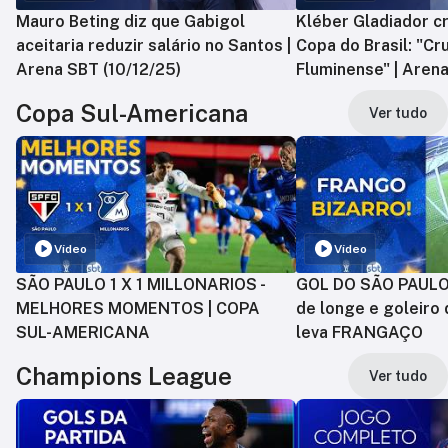
Mauro Beting diz que Gabigol
Kléber Gladiador cr
aceitaria reduzir salário no Santos |
Copa do Brasil: "Cr
Arena SBT (10/12/25)
Fluminense" | Arena
Copa Sul-Americana
Ver tudo
Vídeo
Vídeo
SÃO PAULO 1 X 1 MILLONARIOS -
GOL DO SÃO PAULO:
MELHORES MOMENTOS | COPA
de longe e goleiro 
SUL-AMERICANA
leva FRANGAÇO
Champions League
Ver tudo