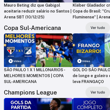
Mauro Beting diz que Gabigol
Kléber Gladiador cr
aceitaria reduzir salário no Santos |
Copa do Brasil: "Cr
Arena SBT (10/12/25)
Fluminense" | Arena
Copa Sul-Americana
Ver tudo
Vídeo
Vídeo
SÃO PAULO 1 X 1 MILLONARIOS -
GOL DO SÃO PAULO:
MELHORES MOMENTOS | COPA
de longe e goleiro 
SUL-AMERICANA
leva FRANGAÇO
Champions League
Ver tudo