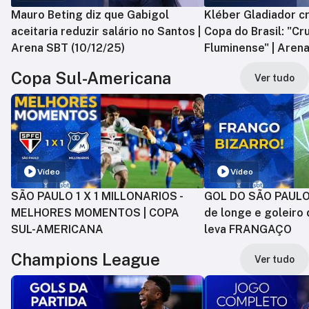
Mauro Beting diz que Gabigol
Kléber Gladiador cr
aceitaria reduzir salário no Santos |
Copa do Brasil: "Cr
Arena SBT (10/12/25)
Fluminense" | Arena
Copa Sul-Americana
Ver tudo
Vídeo
Vídeo
SÃO PAULO 1 X 1 MILLONARIOS -
GOL DO SÃO PAULO:
MELHORES MOMENTOS | COPA
de longe e goleiro 
SUL-AMERICANA
leva FRANGAÇO
Champions League
Ver tudo