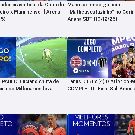
ador crava final da Copa do
Mano se empolga com
zeiro x Fluminense" | Arena
“Matheuscafuzinho” no Corint
25)
Arena SBT (10/12/25)
Vídeo
PAULO: Luciano chuta de
Lanús 0 (5) x (4) 0 Atlético-
iro do Millonarios leva
COMPLETO | Final Sul-Ameri