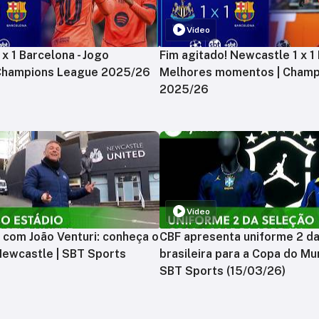
Vídeo
x 1 Barcelona - Jogo
Fim agitado! Newcastle 1 x 1 
 Champions League 2025/26
Melhores momentos | Champ
2025/26
Vídeo
 com João Venturi: conheça o
CBF apresenta uniforme 2 d
Newcastle | SBT Sports
brasileira para a Copa do Mu
SBT Sports (15/03/26)