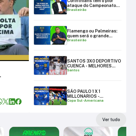
Corinthians tem o pior
ataque do Campeonato
Brasileirão
Brasileiro
Flamengo ou Palmeiras:
quem será o grande
Brasileirão
campeão brasileiro?
SANTOS 3X0 DEPORTIVO
CUENCA - MELHORES
Santos
MOMENTOS
T
SÃO PAULO 1 X 1
MILLONARIOS -
Copa Sul-Americana
MELHORES MOMENTOS |
COPA SUL-AMERICANA
Ver tudo