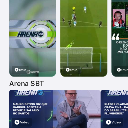
1min
1min
1mi
Arena SBT
Vídeo
Vídeo