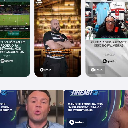
n
1min
1min
Vídeo