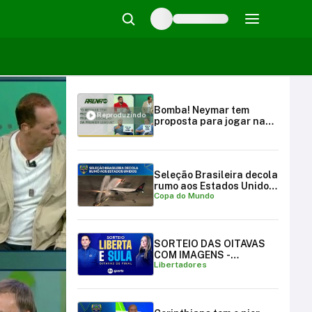
Bomba! Neymar tem
Reproduzindo
proposta para jogar na
Premier League, revela
Sheik | Arena SBT
(06/01/25)
Seleção Brasileira decola
rumo aos Estados Unidos
Copa do Mundo
para a Copa do Mundo
SORTEIO DAS OITAVAS
COM IMAGENS -
Libertadores
LIBERTADORES E
SULAMERICANA