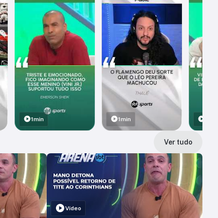
1min
1min
1min
Ver tudo
Vídeo