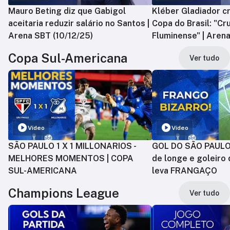
Mauro Beting diz que Gabigol
Kléber Gladiador cr
aceitaria reduzir salário no Santos |
Copa do Brasil: "Cr
Arena SBT (10/12/25)
Fluminense" | Arena
Copa Sul-Americana
Ver tudo
Vídeo
Vídeo
SÃO PAULO 1 X 1 MILLONARIOS -
GOL DO SÃO PAULO:
MELHORES MOMENTOS | COPA
de longe e goleiro 
SUL-AMERICANA
leva FRANGAÇO
Champions League
Ver tudo