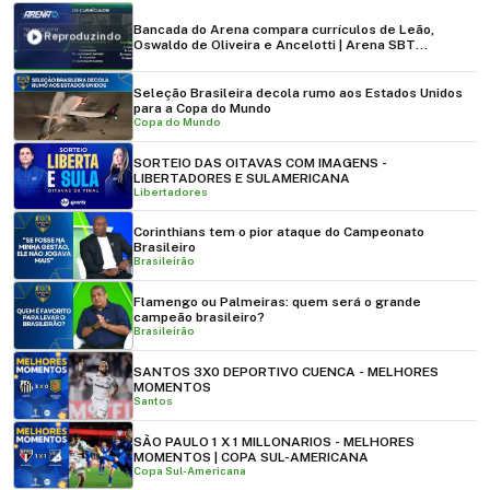
Bancada do Arena compara currículos de Leão,
Reproduzindo
Oswaldo de Oliveira e Ancelotti | Arena SBT
(05/11/25)
Seleção Brasileira decola rumo aos Estados Unidos
para a Copa do Mundo
Copa do Mundo
SORTEIO DAS OITAVAS COM IMAGENS -
LIBERTADORES E SULAMERICANA
Libertadores
Corinthians tem o pior ataque do Campeonato
Brasileiro
Brasileirão
Flamengo ou Palmeiras: quem será o grande
campeão brasileiro?
Brasileirão
SANTOS 3X0 DEPORTIVO CUENCA - MELHORES
MOMENTOS
Santos
SÃO PAULO 1 X 1 MILLONARIOS - MELHORES
MOMENTOS | COPA SUL-AMERICANA
Copa Sul-Americana