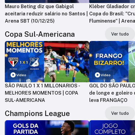
Mauro Beting diz que Gabigol
Kléber Gladiador cr
aceitaria reduzir salário no Santos |
Copa do Brasil: "Cr
Arena SBT (10/12/25)
Fluminense" | Arena
Copa Sul-Americana
Ver tudo
Vídeo
Vídeo
SÃO PAULO 1 X 1 MILLONARIOS -
GOL DO SÃO PAULO:
MELHORES MOMENTOS | COPA
de longe e goleiro 
SUL-AMERICANA
leva FRANGAÇO
Champions League
Ver tudo