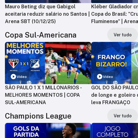
Mauro Beting diz que Gabigol
Kléber Gladiador cr
aceitaria reduzir salário no Santos |
Copa do Brasil: "Cr
Arena SBT (10/12/25)
Fluminense" | Arena
Copa Sul-Americana
Ver tudo
Vídeo
Vídeo
SÃO PAULO 1 X 1 MILLONARIOS -
GOL DO SÃO PAULO:
MELHORES MOMENTOS | COPA
de longe e goleiro 
SUL-AMERICANA
leva FRANGAÇO
Champions League
Ver tudo