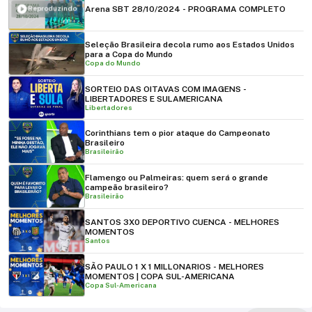
Arena SBT 28/10/2024 - PROGRAMA COMPLETO
Reproduzindo
Seleção Brasileira decola rumo aos Estados Unidos
para a Copa do Mundo
Copa do Mundo
SORTEIO DAS OITAVAS COM IMAGENS -
LIBERTADORES E SULAMERICANA
Libertadores
Corinthians tem o pior ataque do Campeonato
Brasileiro
Brasileirão
Flamengo ou Palmeiras: quem será o grande
campeão brasileiro?
Brasileirão
SANTOS 3X0 DEPORTIVO CUENCA - MELHORES
MOMENTOS
Santos
SÃO PAULO 1 X 1 MILLONARIOS - MELHORES
MOMENTOS | COPA SUL-AMERICANA
Copa Sul-Americana