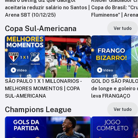
Mauro Beting diz que Gabigol
Kléber Gladiador cr
aceitaria reduzir salário no Santos |
Copa do Brasil: "Cr
Arena SBT (10/12/25)
Fluminense" | Arena
Copa Sul-Americana
Ver tudo
Vídeo
Vídeo
SÃO PAULO 1 X 1 MILLONARIOS -
GOL DO SÃO PAULO:
MELHORES MOMENTOS | COPA
de longe e goleiro 
SUL-AMERICANA
leva FRANGAÇO
Champions League
Ver tudo