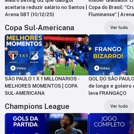
Mauro Beting diz que Gabigol
Kléber Gladiador cr
aceitaria reduzir salário no Santos |
Copa do Brasil: "Cr
Arena SBT (10/12/25)
Fluminense" | Arena
Copa Sul-Americana
Ver tudo
Vídeo
Vídeo
SÃO PAULO 1 X 1 MILLONARIOS -
GOL DO SÃO PAULO:
MELHORES MOMENTOS | COPA
de longe e goleiro 
SUL-AMERICANA
leva FRANGAÇO
Champions League
Ver tudo