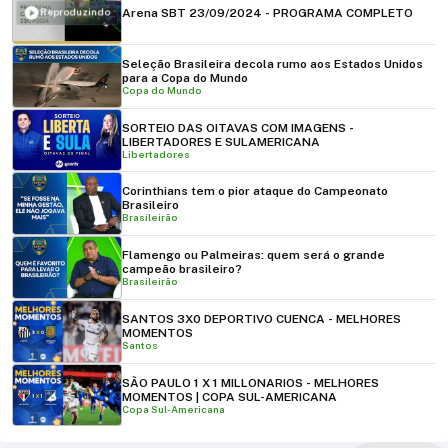
Arena SBT 23/09/2024 - PROGRAMA COMPLETO
Reproduzindo
Seleção Brasileira decola rumo aos Estados Unidos
para a Copa do Mundo
Copa do Mundo
SORTEIO DAS OITAVAS COM IMAGENS -
LIBERTADORES E SULAMERICANA
Libertadores
Corinthians tem o pior ataque do Campeonato
Brasileiro
Brasileirão
Flamengo ou Palmeiras: quem será o grande
campeão brasileiro?
Brasileirão
SANTOS 3X0 DEPORTIVO CUENCA - MELHORES
MOMENTOS
Santos
SÃO PAULO 1 X 1 MILLONARIOS - MELHORES
MOMENTOS | COPA SUL-AMERICANA
Copa Sul-Americana