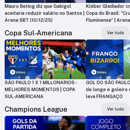
Mauro Beting diz que Gabigol
Kléber Gladiador cr
aceitaria reduzir salário no Santos |
Copa do Brasil: "Cr
Arena SBT (10/12/25)
Fluminense" | Arena
Copa Sul-Americana
Ver tudo
Vídeo
Vídeo
SÃO PAULO 1 X 1 MILLONARIOS -
GOL DO SÃO PAULO:
MELHORES MOMENTOS | COPA
de longe e goleiro 
SUL-AMERICANA
leva FRANGAÇO
Champions League
Ver tudo