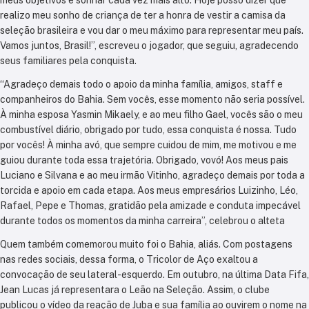
realizo meu sonho de criança de ter a honra de vestir a camisa da
seleção brasileira e vou dar o meu máximo para representar meu país.
Vamos juntos, Brasil!”, escreveu o jogador, que seguiu, agradecendo
seus familiares pela conquista.
“Agradeço demais todo o apoio da minha família, amigos, staff e
companheiros do Bahia. Sem vocês, esse momento não seria possível.
À minha esposa Yasmin Mikaely, e ao meu filho Gael, vocês são o meu
combustível diário, obrigado por tudo, essa conquista é nossa. Tudo
por vocês! À minha avó, que sempre cuidou de mim, me motivou e me
guiou durante toda essa trajetória. Obrigado, vovó! Aos meus pais
Luciano e Silvana e ao meu irmão Vitinho, agradeço demais por toda a
torcida e apoio em cada etapa. Aos meus empresários Luizinho, Léo,
Rafael, Pepe e Thomas, gratidão pela amizade e conduta impecável
durante todos os momentos da minha carreira”, celebrou o alteta
Quem também comemorou muito foi o Bahia, aliás. Com postagens
nas redes sociais, dessa forma, o Tricolor de Aço exaltou a
convocação de seu lateral-esquerdo. Em outubro, na última Data Fifa,
Jean Lucas já representara o Leão na Seleção. Assim, o clube
publicou o vídeo da reação de Juba e sua família ao ouvirem o nome na