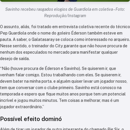
Savinho recebeu rasgados elogios de Guardiola em coletiva – Foto:
Reprodução/Instagram
O assunto, aliás, foi tratado em entrevista coletiva recente do técnico
Pep Guardiola onde o nome do goleiro Éderson também esteve em
pauta. A saber, o Galatasaray se coloca como interessado no arqueiro.
Nesse sentido, o treinador do City garante que não houve procura de
nenhum dos especulados no mercado para manifestar qualquer
desejo de saída.
“Não (houve procura de Éderson e Savinho). Se quiserem ir, que
venham falar comigo. Estou trabalhando com eles. Se quiserem ir,
devem bater na minha porta. e alguém quiser levar um jogador nosso,
tem que conversar com o clube primeiro. Savinho está conosco na
temporada e espero que fique muitos anos porque tem um potencial
incrível e jogou muitos minutos. Tem coisas a melhorar, mas é um
jogador extraordinário.”
Possível efeito dominó
Além de tirar um jogador de outro integrante do chamado
Big Six
, o