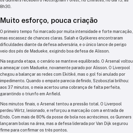
os Gunners recebem o Nottingham Forest, no Emirates, no dia 13, às
8h30.
Muito esforço, pouca criação
O primeiro tempo foi marcado por muita intensidade e forte marcação,
mas escassez de chances claras. Salah e Gyökeres encontraram
dificuldades diante da defesa adversária, e o único lance de perigo
veio dos pés de Madueke, exigindo boa defesa de Alisson.
Na segunda etapa, o cenário se manteve equilibrado. O Arsenal voltou
a ameaçar com Madueke, novamente parado por Alisson. O Liverpool
chegou a balançar as redes com Ekitiké, mas o gol foi anulado por
impedimento. Quando o empate parecia definido, Szoboszlai brilhou:
aos 37 minutos, o meia acertou uma cobrança de falta perfeita,
garantindo o triunfo em Anfield.
Nos minutos finais, o Arsenal tentou a pressão total. O Liverpool
perdeu Wirtz, lesionado, e reforçou a marcação com a entrada de
Endo. Com mais de 80% da posse de bola nos acréscimos, os Gunners
lançaram bolas na área, mas a defesa liderada por Van Dijk segurou
firme para confirmar os três pontos.