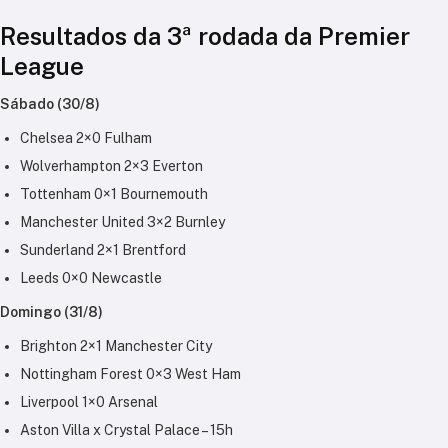
Resultados da 3ª rodada da Premier
League
Sábado (30/8)
Chelsea 2×0 Fulham
Wolverhampton 2×3 Everton
Tottenham 0×1 Bournemouth
Manchester United 3×2 Burnley
Sunderland 2×1 Brentford
Leeds 0×0 Newcastle
Domingo (31/8)
Brighton 2×1 Manchester City
Nottingham Forest 0×3 West Ham
Liverpool 1×0 Arsenal
Aston Villa x Crystal Palace – 15h