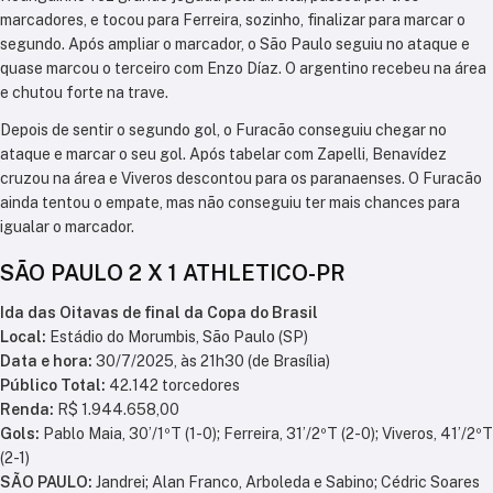
marcadores, e tocou para Ferreira, sozinho, finalizar para marcar o
segundo. Após ampliar o marcador, o São Paulo seguiu no ataque e
quase marcou o terceiro com Enzo Díaz. O argentino recebeu na área
e chutou forte na trave.
Depois de sentir o segundo gol, o Furacão conseguiu chegar no
ataque e marcar o seu gol. Após tabelar com Zapelli, Benavídez
cruzou na área e Viveros descontou para os paranaenses. O Furacão
ainda tentou o empate, mas não conseguiu ter mais chances para
igualar o marcador.
SÃO PAULO 2 X 1 ATHLETICO-PR
Ida das Oitavas de final da Copa do Brasil
Local:
Estádio do Morumbis, São Paulo (SP)
Data e hora:
30/7/2025, às 21h30 (de Brasília)
Público Total:
42.142 torcedores
Renda:
R$ 1.944.658,00
Gols:
Pablo Maia, 30’/1ºT (1-0); Ferreira, 31’/2ºT (2-0); Viveros, 41’/2ºT
(2-1)
SÃO PAULO:
Jandrei; Alan Franco, Arboleda e Sabino; Cédric Soares