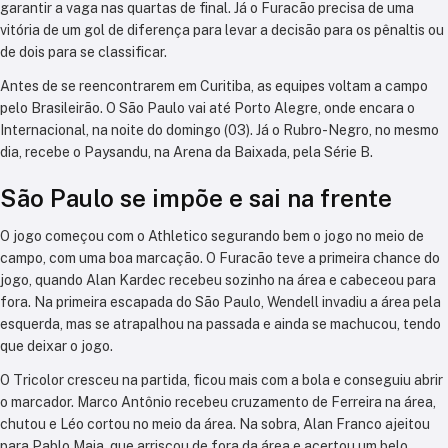
garantir a vaga nas quartas de final. Já o Furacão precisa de uma
vitória de um gol de diferença para levar a decisão para os pênaltis ou
de dois para se classificar.
Antes de se reencontrarem em Curitiba, as equipes voltam a campo
pelo Brasileirão. O São Paulo vai até Porto Alegre, onde encara o
Internacional, na noite do domingo (03). Já o Rubro-Negro, no mesmo
dia, recebe o Paysandu, na Arena da Baixada, pela Série B.
São Paulo se impõe e sai na frente
O jogo começou com o Athletico segurando bem o jogo no meio de
campo, com uma boa marcação. O Furacão teve a primeira chance do
jogo, quando Alan Kardec recebeu sozinho na área e cabeceou para
fora. Na primeira escapada do São Paulo, Wendell invadiu a área pela
esquerda, mas se atrapalhou na passada e ainda se machucou, tendo
que deixar o jogo.
O Tricolor cresceu na partida, ficou mais com a bola e conseguiu abrir
o marcador. Marco Antônio recebeu cruzamento de Ferreira na área,
chutou e Léo cortou no meio da área. Na sobra, Alan Franco ajeitou
para Pablo Maia, que arriscou de fora da área e acertou um belo