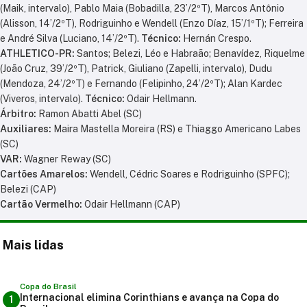
(Maik, intervalo), Pablo Maia (Bobadilla, 23’/2ºT), Marcos Antônio
(Alisson, 14’/2ºT), Rodriguinho e Wendell (Enzo Díaz, 15’/1ºT); Ferreira
e André Silva (Luciano, 14’/2ºT).
Técnico:
Hernán Crespo.
ATHLETICO-PR:
Santos; Belezi, Léo e Habraão; Benavídez, Riquelme
(João Cruz, 39’/2ºT), Patrick, Giuliano (Zapelli, intervalo), Dudu
(Mendoza, 24’/2ºT) e Fernando (Felipinho, 24’/2ºT); Alan Kardec
(Viveros, intervalo).
Técnico:
Odair Hellmann.
Árbitro:
Ramon Abatti Abel (SC)
Auxiliares:
Maira Mastella Moreira (RS) e Thiaggo Americano Labes
(SC)
VAR:
Wagner Reway (SC)
Cartões
Amarelos:
Wendell, Cédric Soares e Rodriguinho (SPFC);
Belezi (CAP)
Cartão Vermelho:
Odair Hellmann (CAP)
Mais lidas
Copa do Brasil
Internacional elimina Corinthians e avança na Copa do
1