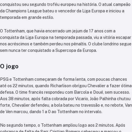
conquistou seu segundo troféu europeu na história. O atual campeão
da Champions League bateu o vencedor da Liga Europa e iniciou a
temporada em grande estilo.
O Tottenham, que havia encerrado um jejum de 17 anos com a
conquista da Liga Europa na temporada passada, viu a vitória escapar
nos acréscimos e também perdeu nos pênaltis. O clube londrino segue
sem nunca ter conquistado a Supercopa da Europa.
O jogo
PSG e Tottenham começaram de forma lenta, com poucas chances
até os 22 minutos, quando Richarlison obrigou Chevalier a fazer ótima
defesa. O time francês respondeu com Barcola e Doué, sem sucesso.
Aos 38 minutos, após falta cobrada por Vicario, João Palhinha chutou
forte, Chevalier defendeu, a bola bateu no travessão e, no rebote, Van
de Ven marcou, dando 1 a 0 ao Tottenham no intervalo.
No segundo tempo, o Tottenham ampliou logo aos 2 minutos. Após
cobrança de falta de Sarr, Cristian Romero cabeceou e marcou o