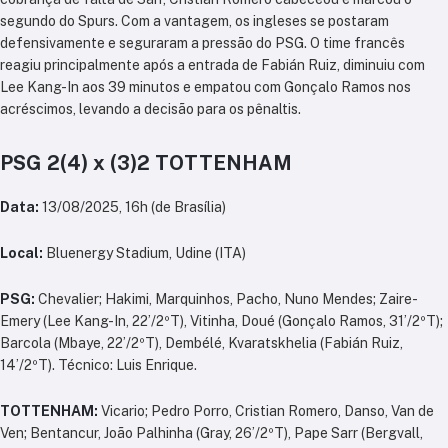
segundo do Spurs. Com a vantagem, os ingleses se postaram
defensivamente e seguraram a pressão do PSG. O time francês
reagiu principalmente após a entrada de Fabián Ruiz, diminuiu com
Lee Kang-In aos 39 minutos e empatou com Gonçalo Ramos nos
acréscimos, levando a decisão para os pênaltis.
PSG 2(4) x (3)2 TOTTENHAM
Data:
13/08/2025, 16h (de Brasília)
Local:
Bluenergy Stadium, Udine (ITA)
PSG:
Chevalier; Hakimi, Marquinhos, Pacho, Nuno Mendes; Zaire-
Emery (Lee Kang-In, 22’/2ºT), Vitinha, Doué (Gonçalo Ramos, 31’/2ºT);
Barcola (Mbaye, 22’/2ºT), Dembélé, Kvaratskhelia (Fabián Ruiz,
14’/2ºT). Técnico: Luis Enrique.
TOTTENHAM:
Vicario; Pedro Porro, Cristian Romero, Danso, Van de
Ven; Bentancur, João Palhinha (Gray, 26’/2ºT), Pape Sarr (Bergvall,