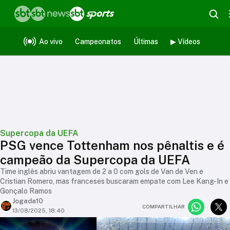
Ao vivo
Campeonatos
Últimas
▶ Vídeos
Supercopa da UEFA
PSG vence Tottenham nos pênaltis e é
campeão da Supercopa da UEFA
Time inglês abriu vantagem de 2 a 0 com gols de Van de Ven e
Cristian Romero, mas franceses buscaram empate com Lee Kang-In e
Gonçalo Ramos
Jogada10
COMPARTILHAR
13/08/2025, 18:40