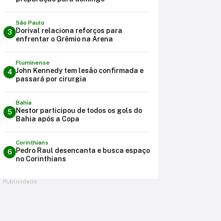
São Paulo
Dorival relaciona reforços para
3
enfrentar o Grêmio na Arena
Fluminense
John Kennedy tem lesão confirmada e
4
passará por cirurgia
Bahia
Nestor participou de todos os gols do
5
Bahia após a Copa
Corinthians
Pedro Raul desencanta e busca espaço
6
no Corinthians
Publicidade