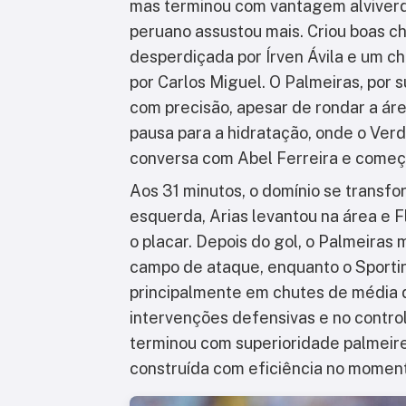
mas terminou com vantagem alviverde 
peruano assustou mais. Criou boas c
desperdiçada por Írven Ávila e um c
por Carlos Miguel. O Palmeiras, por s
com precisão, apesar de rondar a ár
pausa para a hidratação, onde o Ver
conversa com Abel Ferreira e começo
Aos 31 minutos, o domínio se trans
esquerda, Arias levantou na área e
F
o placar. Depois do gol, o Palmeiras
campo de ataque, enquanto o Sportin
principalmente em chutes de média d
intervenções defensivas e no controle
terminou com superioridade palmeiren
construída com eficiência no moment