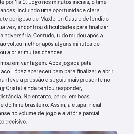
por 1 a 0. Logo nos minutos iniciais, o time
hances, incluindo uma oportunidade clara
hute perigoso de Maxloren Castro defendido
ua vez, encontrou dificuldades para finalizar
ea adversária. Contudo, tudo mudou após a
dão voltou melhor após alguns minutos de
u a criar muitas chances.
formou em vantagem. Após jogada pela
laco López
apareceu bem para finalizar e abrir
 manteve a pressão e seguiu mais presente no
g Cristal ainda tentou responder,
istância. No entanto, parou em boas
 do time brasileiro. Assim, a etapa inicial
se no volume de jogo e a vitória parcial
o decisivo.