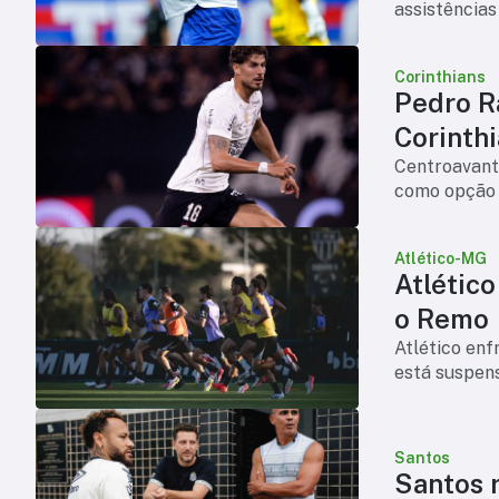
assistências
Corinthians
Pedro R
Corinth
Centroavante
como opção p
Atlético-MG
Atlétic
o Remo
Atlético en
está suspens
Santos
Santos r