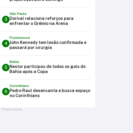
São Paulo
Dorival relaciona reforços para
3
enfrentar o Grêmio na Arena
Fluminense
John Kennedy tem lesão confirmada e
4
passará por cirurgia
Bahia
Nestor participou de todos os gols do
5
Bahia após a Copa
Corinthians
Pedro Raul desencanta e busca espaço
6
no Corinthians
Publicidade