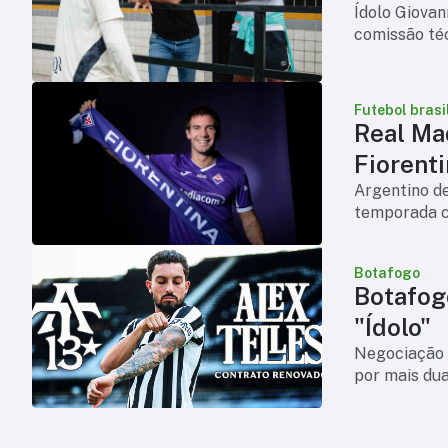
Ídolo Giova
comissão téc
Futebol brasi
Real Ma
Fiorent
Argentino d
temporada c
Botafogo
Botafog
"Ídolo"
Negociação a
por mais du