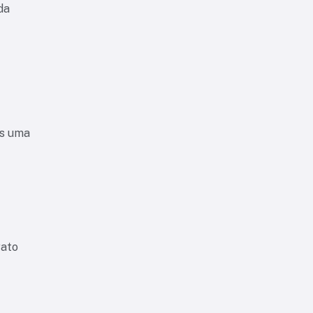
da
ós uma
rato