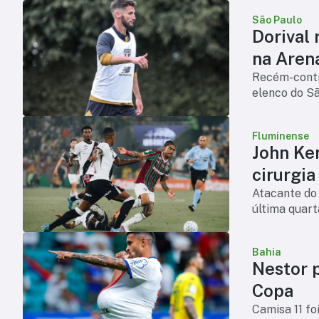
São Paulo
Dorival 
na Aren
Recém-contr
elenco do S
Fluminense
John Ke
cirurgia
Atacante do 
última quart
Bahia
Nestor p
Copa
Camisa 11 fo