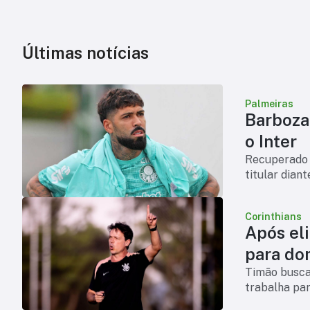
Últimas notícias
Palmeiras
Barboza 
o Inter
Recuperado d
titular dian
Corinthians
Após eli
para do
Timão busca 
trabalha par