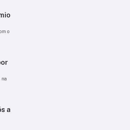
êmio
com o
por
 na
ós a