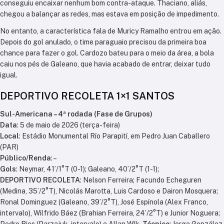
conseguiu encaixar nenhum bom contra-ataque. Thaciano, aliás,
chegou a balançar as redes, mas estava em posição de impedimento.
No entanto, a característica fala de Muricy Ramalho entrou em ação.
Depois do gol anulado, o time paraguaio precisou da primeira boa
chance para fazer o gol. Cardozo bateu para o meio da área, a bola
caiu nos pés de Galeano, que havia acabado de entrar, deixar tudo
igual.
DEPORTIVO RECOLETA 1×1 SANTOS
Sul-Americana – 4ª rodada (Fase de Grupos)
Data
: 5 de maio de 2026 (terça-feira)
Local
: Estádio Monumental Río Parapití, em Pedro Juan Caballero
(PAR)
Público/Renda
: –
Gols
: Neymar, 41’/1°T (0-1); Galeano, 40’/2°T (1-1);
DEPORTIVO RECOLETA
: Nelson Ferreira; Facundo Echeguren
(Medina, 35’/2°T), Nicolás Marotta, Luis Cardoso e Dairon Mosquera;
Ronal Dominguez (Galeano, 39’/2°T), José Espínola (Alex Franco,
intervalo), Wilfrido Báez (Brahian Ferreira, 24’/2°T) e Junior Noguera;
Pedro Rios (Parzajuk, intervalo) e Allan Wlk.
Técnico
: Jorge González.