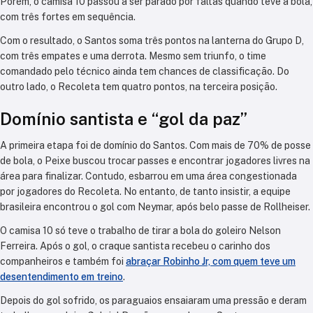
Porém, o camisa 10 passou a ser parado por faltas quando teve a bola,
com três fortes em sequência.
Com o resultado, o Santos soma três pontos na lanterna do Grupo D,
com três empates e uma derrota. Mesmo sem triunfo, o time
comandado pelo técnico ainda tem chances de classificação. Do
outro lado, o Recoleta tem quatro pontos, na terceira posição.
Domínio santista e “gol da paz”
A primeira etapa foi de domínio do Santos. Com mais de 70% de posse
de bola, o Peixe buscou trocar passes e encontrar jogadores livres na
área para finalizar. Contudo, esbarrou em uma área congestionada
por jogadores do Recoleta. No entanto, de tanto insistir, a equipe
brasileira encontrou o gol com Neymar, após belo passe de Rollheiser.
O camisa 10 só teve o trabalho de tirar a bola do goleiro Nelson
Ferreira. Após o gol, o craque santista recebeu o carinho dos
companheiros e também foi
abraçar Robinho Jr, com quem teve um
desentendimento em treino
.
Depois do gol sofrido, os paraguaios ensaiaram uma pressão e deram