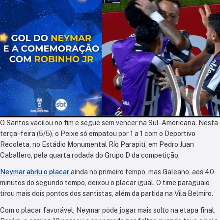
O Santos vacilou no fim e segue sem vencer na Sul-Americana. Nesta
terça-feira (5/5), o Peixe só empatou por 1 a 1 com o Deportivo
Recoleta, no Estádio Monumental Río Parapití, em Pedro Juan
Caballero, pela quarta rodada do Grupo D da competição.
Neymar abriu o placar
ainda no primeiro tempo, mas Galeano, aos 40
minutos do segundo tempo, deixou o placar igual. O time paraguaio
tirou mais dois pontos dos santistas, além da partida na Vila Belmiro.
Com o placar favorável, Neymar pôde jogar mais solto na etapa final.