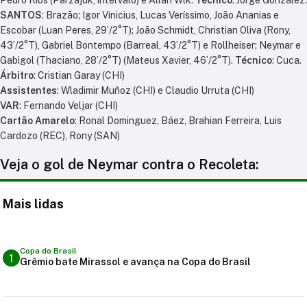
SANTOS
: Brazão; Igor Vinicius, Lucas Veríssimo, João Ananias e
Escobar (Luan Peres, 29’/2°T); João Schmidt, Christian Oliva (Rony,
43’/2°T), Gabriel Bontempo (Barreal, 43’/2°T) e Rollheiser; Neymar e
Gabigol (Thaciano, 28’/2°T) (Mateus Xavier, 46’/2°T).
Técnico
: Cuca.
Árbitro
: Cristian Garay (CHI)
Assistentes
: Wladimir Muñoz (CHI) e Claudio Urruta (CHI)
VAR
: Fernando Veljar (CHI)
Cartão Amarelo
: Ronal Dominguez, Báez, Brahian Ferreira, Luis
Cardozo (REC), Rony (SAN)
Veja o gol de Neymar contra o Recoleta:
Mais lidas
Copa do Brasil
1
Grêmio bate Mirassol e avança na Copa do Brasil