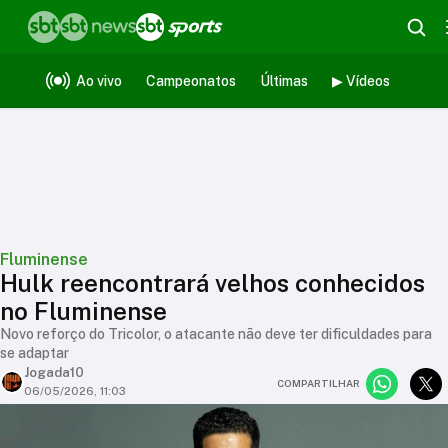
Ao vivo
Campeonatos
Últimas
▶ Vídeos
Fluminense
Hulk reencontrará velhos conhecidos
no Fluminense
Novo reforço do Tricolor, o atacante não deve ter dificuldades para
se adaptar
Jogada10
COMPARTILHAR
06/05/2026, 11:03